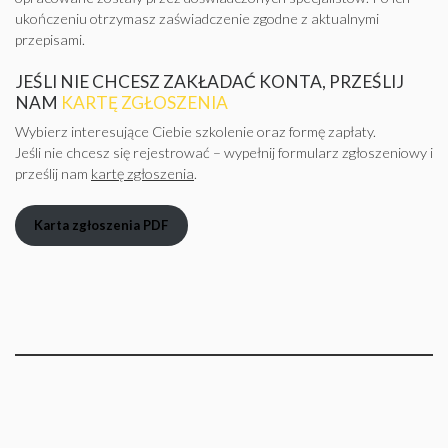
ukończeniu otrzymasz zaświadczenie zgodne z aktualnymi
przepisami.
JEŚLI NIE CHCESZ ZAKŁADAĆ KONTA, PRZEŚLIJ
NAM
KARTĘ ZGŁOSZENIA
Wybierz interesujące Ciebie szkolenie oraz formę zapłaty.
Jeśli nie chcesz się rejestrować – wypełnij formularz zgłoszeniowy i
prześlij nam
kartę zgłoszenia
.
Karta zgłoszenia PDF